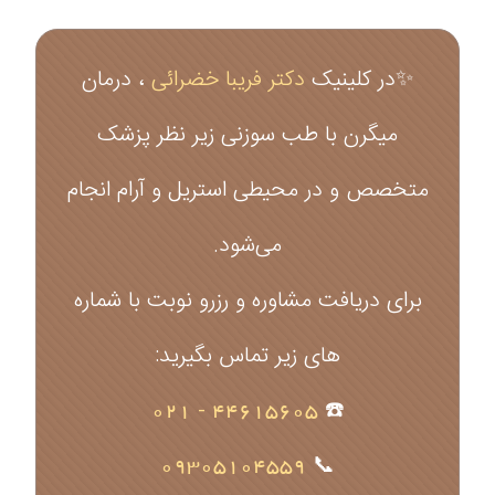
✨در کلینیک
دکتر فریبا خضرائی
، درمان
میگرن با طب سوزنی زیر نظر پزشک
متخصص و در محیطی استریل و آرام انجام
می‌شود.
برای دریافت مشاوره و رزرو نوبت با شماره
های زیر تماس بگیرید:
44615605 - 021
☎️
09305104559
📞