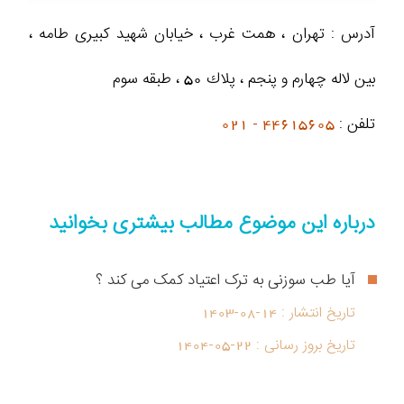
آدرس : تهران ، همت غرب ، خيابان شهيد كبيرى طامه ،
بین لاله چهارم و پنجم ، پلاك 50 ، طبقه سوم
تلفن :
44615605 - 021
درباره این موضوع مطالب بیشتری بخوانید
آیا طب سوزنی به ترک اعتیاد کمک می کند ؟
تاریخ انتشار :
1403-08-14
تاریخ بروز رسانی :
1404-05-22