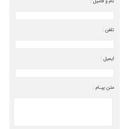
نام و فامیل :
تلفن :
ایمیل :
متن پیـام :