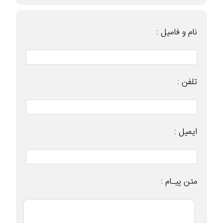
نام و فامیل :
تلفن :
ایمیل :
متن پیـام :