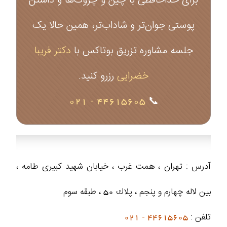
پوستی جوان‌تر و شاداب‌تر، همین حالا یک
جلسه مشاوره تزریق بوتاکس با
دکتر فریبا
خضرایی
رزرو کنید.
44615605 - 021
📞
آدرس : تهران ، همت غرب ، خيابان شهيد كبيرى طامه ،
بین لاله چهارم و پنجم ، پلاك 50 ، طبقه سوم
تلفن :
44615605 - 021