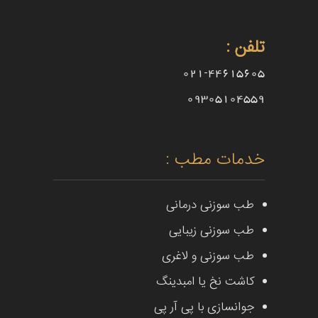
تلفن :
021-44615605
09305104559
خدمات مطب :
طب سوزنی درمانی
طب سوزنی زیبایی
طب سوزنی و لاغری
کاشت نخ یا امبدینگ
جوانسازی با پی آر پی