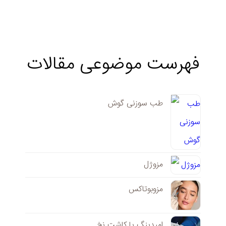
فهرست موضوعی مقالات
طب سوزنی گوش
مزوژل
مزوبوتاکس
امبدینگ یا کاشت نخ