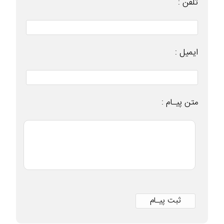
تلفن :
ایمیل :
متن پیـام :