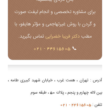
برای مشاوره تخصصی و انجام لیفت صورت
و گردن با روش غیرتهاجمی و مؤثر هایفو، با
مطب
دکتر فریبا خضرایی
تماس بگیرید.
44615605 - 021
📞
آدرس : تهران ، همت غرب ، خيابان شهيد كبيرى طامه ،
بین لاله چهارم و پنجم ، پلاك 50 ، طبقه سوم
تلفن :
44615605 - 021