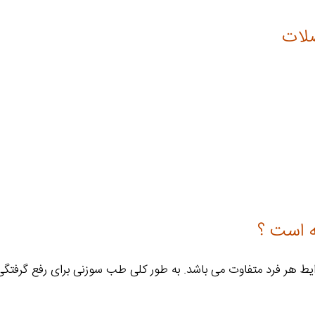
ضلات
 است ؟