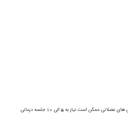
با توجه به شرایط هر فرد متفاوت می باشد. به طور کلی طب سوزنی برای رفع گرفتگی های عضلانی ممکن است نیاز به 5 الی 10 جلسه درمانی