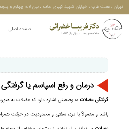
تهران ، همت غرب ، خيابان شهيد كبيرى طامه ، بین لاله چهارم و پنجم ، پلاك 50 ، طبقه سوم - تلفن : 605
صفحه اصلی
درمان و رفع اسپاسم یا گرفت
گرفتگی عضلات
به وضعیتی اشاره دارد که عضلات به صور
باشد و معمولاً با درد، سفتی و محدودیت در حرکت همر
عضلات
می‌تواند با استفاده از روشهای مختلف از جمله ط