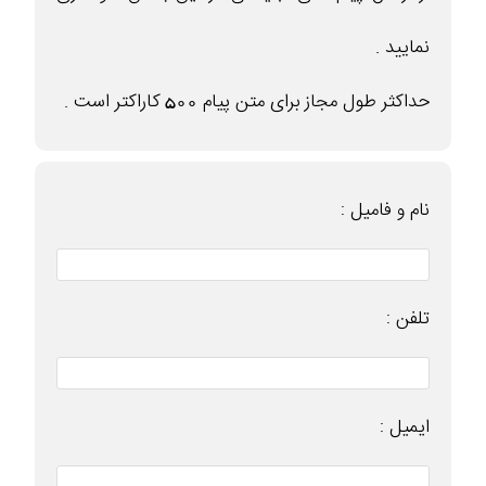
نمایید .
حداکثر طول مجاز برای متن پیام 500 کاراکتر است .
نام و فامیل :
تلفن :
ایمیل :