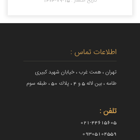
تاریخ انتشار :
1404-09-15
اطلاعات تماس :
تهران ، همت غرب ، خيابان شهيد كبيرى
طامه ، بین لاله 5 و 4 ، پلاك 50 ، طبقه سوم
تلفن :
021-44615605
09305104559