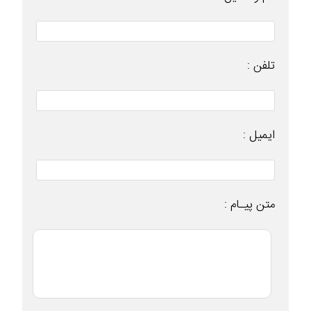
تلفن :
ایمیل :
متن پیـام :