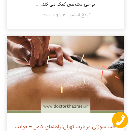
نواحی مشخص کمک می کند. ...
تاریخ انتشار :
1404-09-22
طب سوزنی در غرب تهران: راهنمای کامل + فواید،