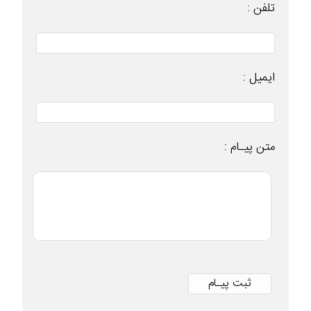
تلفن :
ایمیل :
متن پیـام :