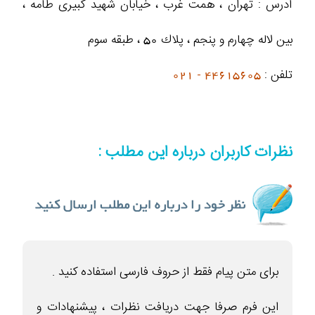
آدرس : تهران ، همت غرب ، خيابان شهيد كبيرى طامه ،
بین لاله چهارم و پنجم ، پلاك 50 ، طبقه سوم
تلفن :
44615605 - 021
نظرات کاربران درباره این مطلب :
برای متن پیام فقط از حروف فارسی استفاده کنید .
این فرم صرفا جهت دریافت نظرات ، پیشنهادات و